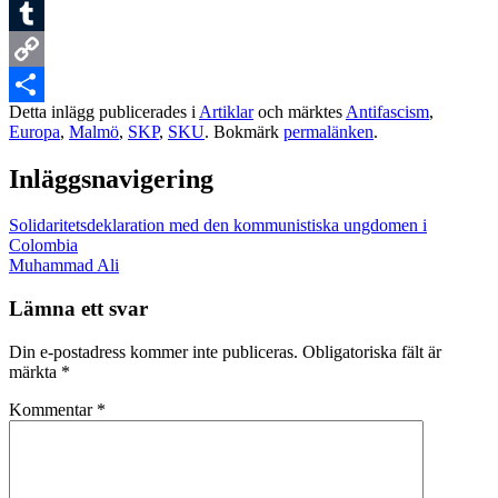
Reddit
Tumblr
Copy
Detta inlägg publicerades i
Artiklar
och märktes
Antifascism
,
Link
Dela
Europa
,
Malmö
,
SKP
,
SKU
. Bokmärk
permalänken
.
Inläggsnavigering
Solidaritetsdeklaration med den kommunistiska ungdomen i
Colombia
Muhammad Ali
Lämna ett svar
Din e-postadress kommer inte publiceras.
Obligatoriska fält är
märkta
*
Kommentar
*