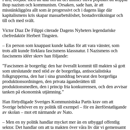
ihop nazism och kommunism. Orsaken, sade han, är att
misstänkliggöra allt som är progressivt och i dagens läge där
kapitalismens kris skapar massarbetslöshet, bostadsvräkningar och
till och med svält.
Victor Diaz De Filippi citerade Dagens Nyheters legendariske
chefredaktör Herbert Tingsten.
– En person som knappast kunde kallas för att vara vänster, som
trots allt kunde förklara fascismens klassnatur. I Nazismens och
fascismens idéer skrev han följande:
”Fascismen är borgerlig: den har överallt kommit till makten så gott
som uteslutande med stöd av de borgerliga, antisocialistiska
folkgrupperna, den har i sina grunddrag bevarat den borgerliga
produktionsordningen, den privata äganderätten till
produktionsmedlen, den i princip fria konkurrensen, och den avvisar
tanken på ekonomisk utjämning.”
Han förtydligade Sveriges Kommunistiska Partis krav om att
Sverige behöver en ny politik till exempel – för en återförstatligande
av skolan – mot ett närmande av Nato.
– Men en ny politik handlar mycket mer än en utbyggd offentlig
sektor. Det handlar om att ta makten över våra liv där vi gemensamt