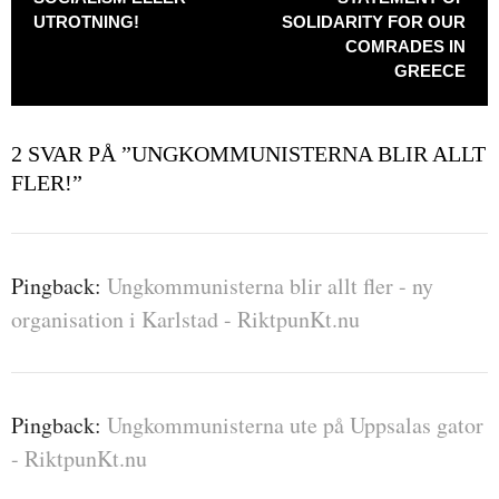
UTROTNING!
SOLIDARITY FOR OUR
COMRADES IN
GREECE
2 SVAR PÅ ”
UNGKOMMUNISTERNA BLIR ALLT
FLER!
”
Pingback:
Ungkommunisterna blir allt fler - ny
organisation i Karlstad - RiktpunKt.nu
Pingback:
Ungkommunisterna ute på Uppsalas gator
- RiktpunKt.nu