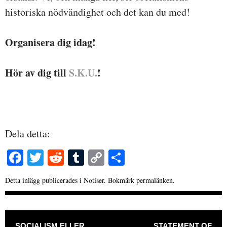
historiska nödvändighet och det kan du med!
Organisera dig idag!
Hör av dig till
S.K.U.
!
Dela detta:
Fa
T
R
T
C
D
ce
wi
ed
u
op
el
Detta inlägg publicerades i
Notiser
. Bokmärk
permalänken
.
bo
tte
di
m
y
a
ok
r
t
bl
Li
INLÄGGSNAVIGERING
r
nk
SOCIALISM ELLER
STATEMENT OF