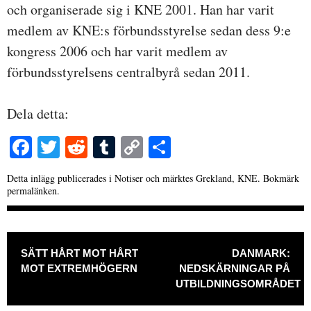
och organiserade sig i KNE 2001. Han har varit
medlem av KNE:s förbundsstyrelse sedan dess 9:e
kongress 2006 och har varit medlem av
förbundsstyrelsens centralbyrå sedan 2011.
Dela detta:
Fa
T
R
T
C
D
ce
wi
ed
u
op
el
Detta inlägg publicerades i
Notiser
och märktes
Grekland
,
KNE
. Bokmärk
bo
tte
di
m
y
a
permalänken
.
ok
r
t
bl
Li
r
nk
INLÄGGSNAVIGERING
SÄTT HÅRT MOT HÅRT
DANMARK:
MOT EXTREMHÖGERN
NEDSKÄRNINGAR PÅ
UTBILDNINGSOMRÅDET