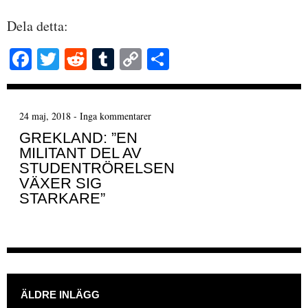
Dela detta:
Fa
T
R
T
C
D
ce
wi
ed
u
op
el
bo
tte
di
m
y
a
24 maj, 2018
-
Inga kommentarer
ok
r
t
bl
Li
GREKLAND: ”EN
r
nk
MILITANT DEL AV
STUDENTRÖRELSEN
VÄXER SIG
STARKARE”
INLÄGGSNAVIGERING
ÄLDRE INLÄGG