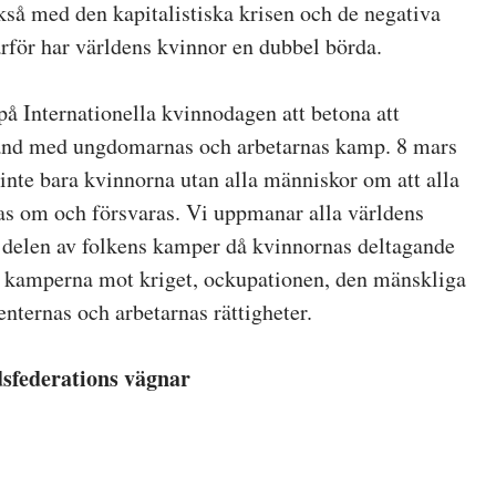
kså med den kapitalistiska krisen och de negativa
för har världens kvinnor en dubbel börda.
t på Internationella kvinnodagen att betona att
and med ungdomarnas och arbetarnas kamp. 8 mars
inte bara kvinnorna utan alla människor om att alla
as om och försvaras. Vi uppmanar alla världens
a delen av folkens kamper då kvinnornas deltagande
t i kamperna mot kriget, ockupationen, den mänskliga
nternas och arbetarnas rättigheter.
sfederations vägnar