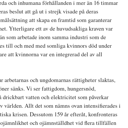
årda och inhumana förhållanden i mer än 16 timmar
as beslut att gå ut i strejk visade på deras
målsättning att skapa en framtid som garanterar
het. Ytterligare ett av de huvudsakliga kraven var
 män som arbetade inom samma industri som de
tes till och med med somliga kvinnors död under
are att kvinnorna var en integrerad del av all
ur arbetarnas och ungdomarnas rättigheter slaktas,
löner sänks. Vi ser fattigdom, hungersnöd,
på drickbart vatten och elektricitet som påverkar
v världen. Allt det som nämns ovan intensifierades i
tiska krisen. Dessutom 159 år efteråt, konfronteras
ojämnlikhet och ojämnställdhet vid flera tillfällen