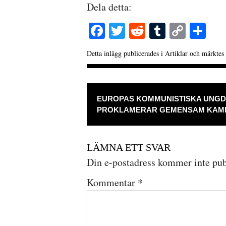
Dela detta:
Fa
T
R
T
C
D
ce
wi
ed
u
op
el
Detta inlägg publicerades i
Artiklar
och märktes
bo
tte
di
m
y
a
ok
r
t
bl
Li
INLÄGGSNAVIGERI
r
nk
EUROPAS KOMMUNISTISKA UNG
PROKLAMERAR GEMENSAM KAM
LÄMNA ETT SVAR
Din e-postadress kommer inte pub
Kommentar
*