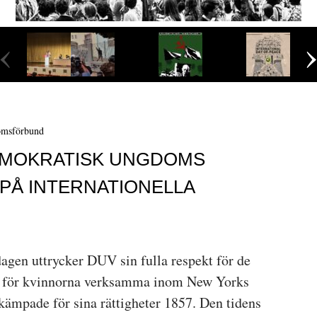
‹
omsförbund
EMOKRATISK UNGDOMS
PÅ INTERNATIONELLA
agen uttrycker DUV sin fulla respekt för de
r, för kvinnorna verksamma inom New Yorks
 kämpade för sina rättigheter 1857. Den tidens