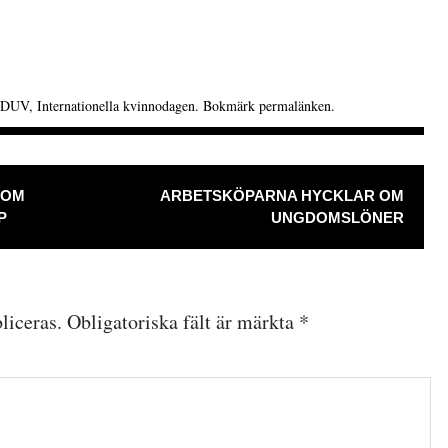
DUV
,
Internationella kvinnodagen
. Bokmärk
permalänken
.
NG
DOM
ARBETSKÖPARNA HYCKLAR OM
P
UNGDOMSLÖNER
liceras.
Obligatoriska fält är märkta
*