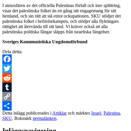
I atmosfären av det officiella Palestinas förfall och inre splittring,
visar det palestinska folket än en gång sitt engagemang för sitt
hemland, och sin rätt att stå emot ockupationen. SKU stödjer det
palestinska folket i befrielsekampen, och stödjer alla flyktingars
rättighet att återvända till sitt land. Vi kräver också att alla
palestinska politiska fångar släpps från israeliska fängelser.
Sveriges Kommunistiska Ungdomsförbund
Dela detta:
Facebook
Twitter
Reddit
Tumblr
Copy
Detta inlägg publicerades i
Artiklar
och märktes
Israel
,
Palestina
,
Link
Dela
SKU
. Bokmärk
permalänken
.
Inläggsnavigering