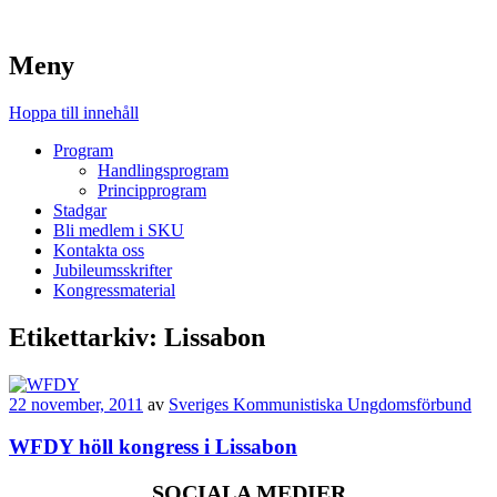
Meny
Hoppa till innehåll
Program
Handlingsprogram
Principprogram
Stadgar
Bli medlem i SKU
Kontakta oss
Jubileumsskrifter
Kongressmaterial
Etikettarkiv:
Lissabon
22 november, 2011
av
Sveriges Kommunistiska Ungdomsförbund
WFDY höll kongress i Lissabon
SOCIALA MEDIER