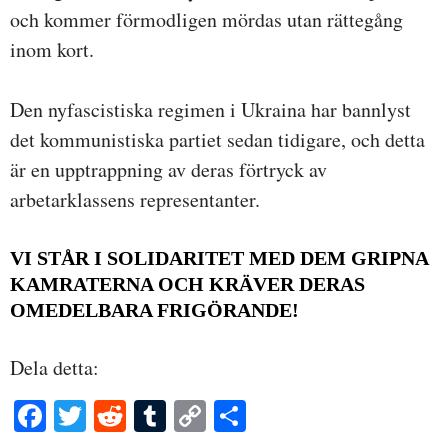
och kommer förmodligen mördas utan rättegång
inom kort.
Den nyfascistiska regimen i Ukraina har bannlyst
det kommunistiska partiet sedan tidigare, och detta
är en upptrappning av deras förtryck av
arbetarklassens representanter.
VI STÅR I SOLIDARITET MED DEM GRIPNA
KAMRATERNA OCH KRÄVER DERAS
OMEDELBARA FRIGÖRANDE!
Dela detta:
Fa
T
R
T
C
D
ce
wi
ed
u
op
el