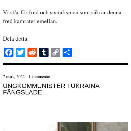
Vi står för fred och socialismen som säkrar denna
fred kamrater emellan.
Dela detta:
Fa
T
R
T
C
D
ce
wi
ed
u
op
el
bo
tte
di
m
y
a
7 mars, 2022
-
1 kommentar
ok
r
t
bl
Li
UNGKOMMUNISTER I UKRAINA
r
nk
FÄNGSLADE!