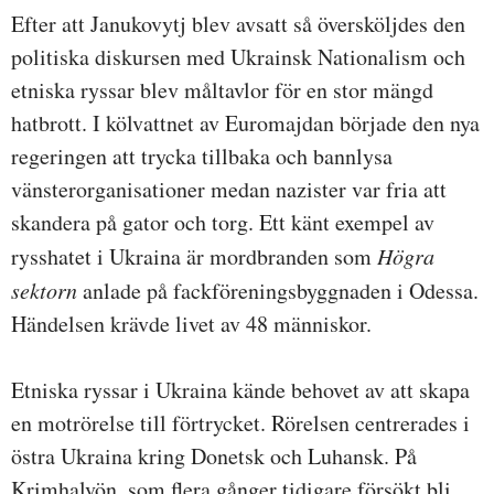
Efter att Janukovytj blev avsatt så översköljdes den
politiska diskursen med Ukrainsk Nationalism och
etniska ryssar blev måltavlor för en stor mängd
hatbrott. I kölvattnet av Euromajdan började den nya
regeringen att trycka tillbaka och bannlysa
vänsterorganisationer medan nazister var fria att
skandera på gator och torg. Ett känt exempel av
rysshatet i Ukraina är mordbranden som
Högra
sektorn
anlade på fackföreningsbyggnaden i Odessa.
Händelsen krävde livet av 48 människor.
Etniska ryssar i Ukraina kände behovet av att skapa
en motrörelse till förtrycket. Rörelsen centrerades i
östra Ukraina kring Donetsk och Luhansk. På
Krimhalvön, som flera gånger tidigare försökt bli