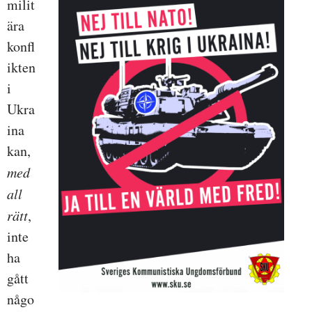
milit
ära
konfl
ikten
i
Ukra
ina
kan,
med
all
rätt
,
inte
ha
gått
någo